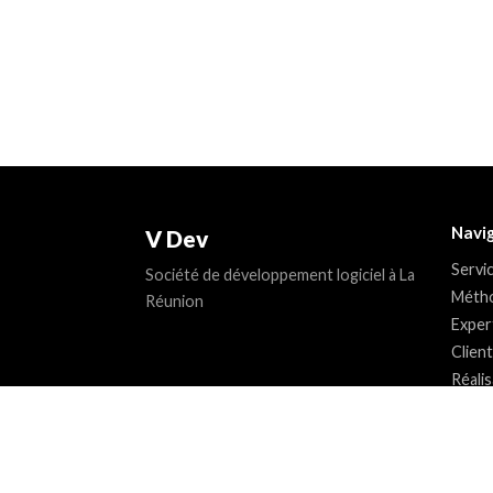
Navi
V Dev
Servi
Société de développement logiciel à La
Métho
Réunion
Exper
Clien
Réali
Resso
À pro
Conta