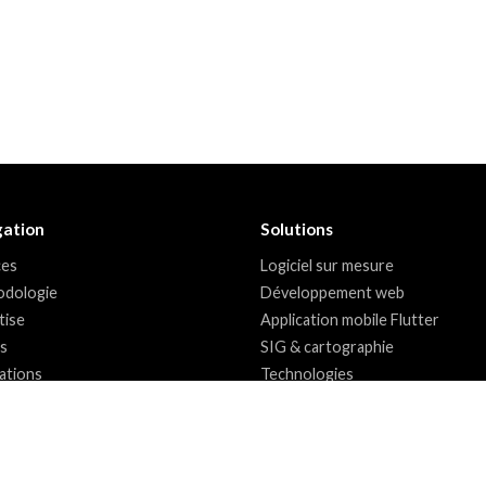
gation
Solutions
ces
Logiciel sur mesure
dologie
Développement web
tise
Application mobile Flutter
ts
SIG & cartographie
sations
Technologies
urces
pos
ct